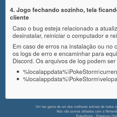
4. Jogo fechando sozinho, tela fican
cliente
Caso o bug esteja relacionado a atuali
desinstalar, reiniciar o computador e rei
Em caso de erros na instalação ou no cli
os logs de erro e encaminhar para equipe
Discord. Os arquivos de log podem ser
%localappdata%\PokeStorm\current\c
%localappdata%\PokeStorm\velopa
Um fan game de um dos melhores animes de todos
Nós não somos afiliados com a Ninte
PokeStorm - Pokémon Onli