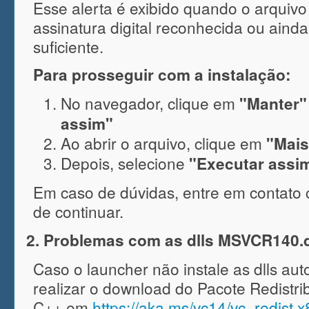
Esse alerta é exibido quando o arquiv
assinatura digital reconhecida ou aind
suficiente.
Para prosseguir com a instalação:
No navegador, clique em
"Manter"
assim"
Ao abrir o arquivo, clique em
"Mais
Depois, selecione
"Executar ass
Em caso de dúvidas, entre em contato
de continuar.
2. Problemas com as dlls MSVCR140.d
Caso o launcher não instale as dlls au
realizar o download do Pacote Redistrib
C++ em
https://aka.ms/vc14/vc_redist.