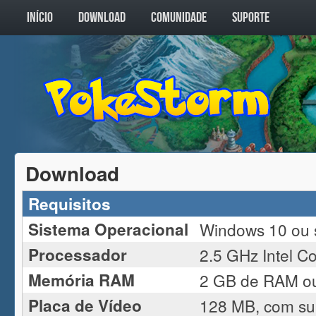
INÍCIO
DOWNLOAD
COMUNIDADE
SUPORTE
Download
Requisitos
Sistema Operacional
Windows 10 ou 
Processador
2.5 GHz Intel Co
Memória RAM
2 GB de RAM o
Placa de Vídeo
128 MB, com sup