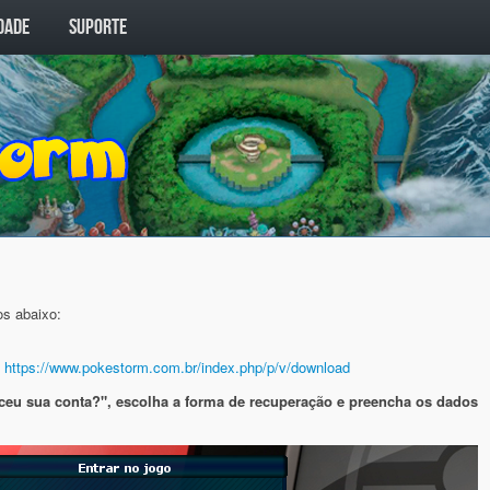
DADE
SUPORTE
os abaixo:
k
https://www.pokestorm.com.br/index.php/p/v/download
eceu sua conta?", escolha a forma de recuperação e preencha os dados