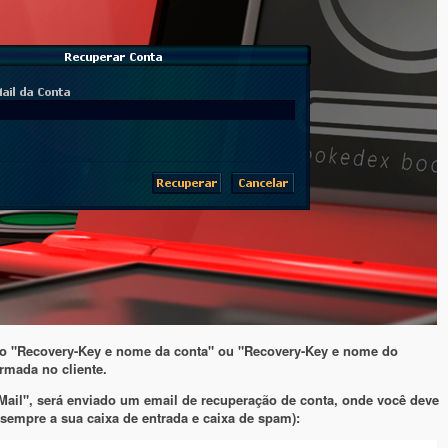
ão "Recovery-Key e nome da conta" ou "Recovery-Key e nome do
rmada no cliente.
Mail", será enviado um email de recuperação de conta, onde você deve
 sempre a sua caixa de entrada e caixa de spam):