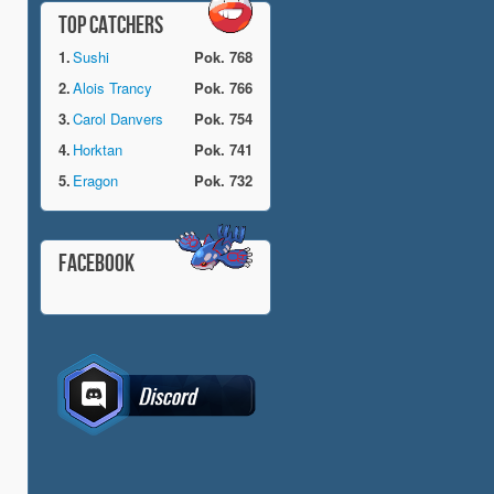
TOP CATCHERS
1.
Sushi
Pok. 768
2.
Alois Trancy
Pok. 766
3.
Carol Danvers
Pok. 754
4.
Horktan
Pok. 741
5.
Eragon
Pok. 732
FACEBOOK