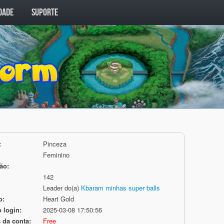
DADE
SUPORTE
:
Pinceza
Feminino
ão:
142
Leader do(a)
Kbaram minhas super balls
o:
Heart Gold
 login:
2025-03-08 17:50:56
 da conta:
Free