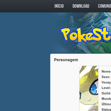
INÍCIO
DOWNLOAD
COMUNI
Personagem
Nome
Sexo:
Vocaç
Level:
Guild:
Mund
Último
Status