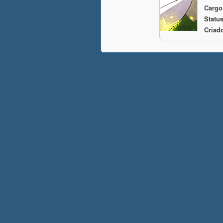
Cargo
Status
Criad