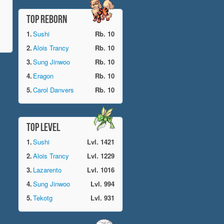
TOP REBORN
1.
Sushi
Rb. 10
2.
Alois Trancy
Rb. 10
3.
Sung Jinwoo
Rb. 10
4.
Eragon
Rb. 10
5.
Carol Danvers
Rb. 10
TOP LEVEL
1.
Sushi
Lvl. 1421
2.
Alois Trancy
Lvl. 1229
3.
Lazarento
Lvl. 1016
4.
Sung Jinwoo
Lvl. 994
5.
Tekotg
Lvl. 931