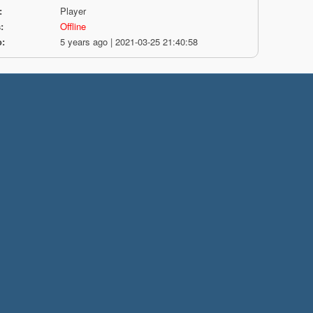
:
Player
:
Offline
o:
5 years ago | 2021-03-25 21:40:58