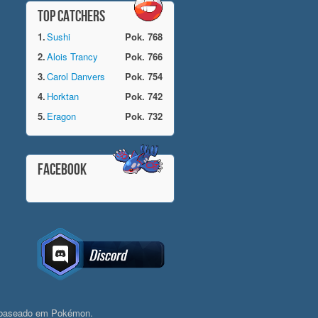
TOP CATCHERS
1.
Sushi
Pok. 768
2.
Alois Trancy
Pok. 766
3.
Carol Danvers
Pok. 754
4.
Horktan
Pok. 742
5.
Eragon
Pok. 732
FACEBOOK
 baseado em Pokémon.