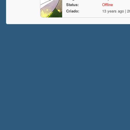
Status:
Offline
Criado:
13 years ago | 2