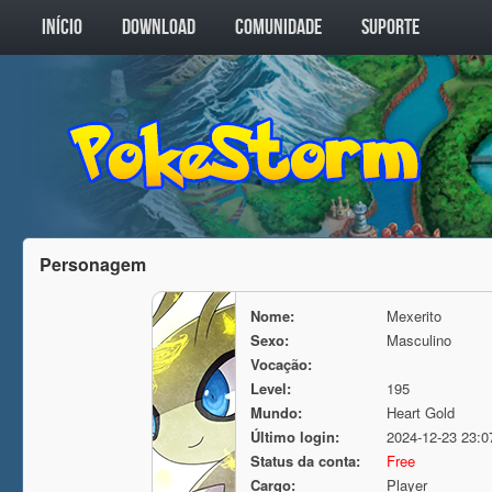
INÍCIO
DOWNLOAD
COMUNIDADE
SUPORTE
Personagem
Nome:
Mexerito
Sexo:
Masculino
Vocação:
Level:
195
Mundo:
Heart Gold
Último login:
2024-12-23 23:0
Status da conta:
Free
Cargo:
Player