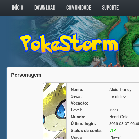
INÍCIO
DOWNLOAD
COMUNIDADE
SUPORTE
Personagem
Nome:
Alois Trancy
Sexo:
Feminino
Vocação:
Level:
1229
Mundo:
Heart Gold
Último login:
2026-08-07 06:0
Status da conta:
VIP
Cargo:
Player