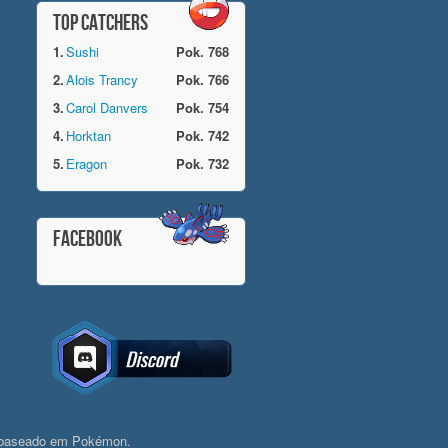
TOP CATCHERS
1.
Sushi
Pok. 768
2.
Alois Trancy
Pok. 766
3.
Carol Danvers
Pok. 754
4.
Horktan
Pok. 742
5.
Eragon
Pok. 732
FACEBOOK
 baseado em Pokémon.