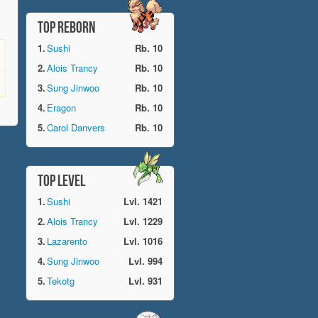
TOP REBORN
1.
Sushi
Rb. 10
2.
Alois Trancy
Rb. 10
3.
Sung Jinwoo
Rb. 10
4.
Eragon
Rb. 10
5.
Carol Danvers
Rb. 10
TOP LEVEL
1.
Sushi
Lvl. 1421
2.
Alois Trancy
Lvl. 1229
3.
Lazarento
Lvl. 1016
4.
Sung Jinwoo
Lvl. 994
5.
Tekotg
Lvl. 931