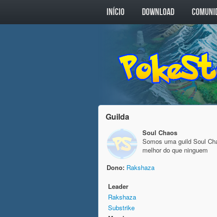
INÍCIO
DOWNLOAD
COMUNI
Guilda
Soul Chaos
Somos uma guild Soul Cha
melhor do que ninguem
Dono:
Rakshaza
Leader
Rakshaza
Substrike