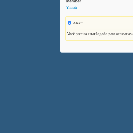
Member
Yacob
Alert:
Você precisa estar logado para acessar as